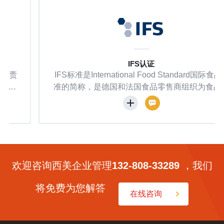
IFS认证
IFS标准是International Food Standard国际食品标
准的简称，是德国和法国食品零售商组织为食品供
应商制订的质量体系审核标准，经德国贸易机构联
会于2001年向全球发行，普遍受德国及法国零售商
所接纳，许多知名的欧洲超市集团在选择食品供应
商时要求供应商要通过IFS审核。该标准在德国和
法国等欧洲国家比较有影响力，IFS也是获得国际
食品零售商联合会认可的质量体系标准之一。目前I
欢迎咨询西美企业管理
132-808-33289
，我们
FS系列标准涵盖了除了农场环节的供应链后端的各
个环节。
将免费为您解答
在线咨询