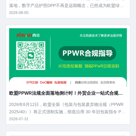
落地，数字产品护照DPP不再是远期概念，已然成为欧盟绿色
贸易的底层基础工具。 从碳边境关税核算、包装合规溯源，到
2026-08-05
循环经济落地、企业 ESG 披露，DPP将串联起产品全生命周期
数据。当下大量外贸企业对DPP认知模糊，不清楚落地节点、
硬性要求与落地路径，本文拆解DPP核心定义、立法进度、管
控范围、企业刚需痛点以及落地筹备方案。
欧盟PPWR法规全面落地倒计时！外贸企业一站式合规操
作指南
2026年8月12日，欧盟全新《包装与包装废弃物法规（PPWR
2025/40）》将正式强制实施，彻底沿用 30 年旧包装指令 PP
WD，覆盖所有出口欧盟的包装产品，违规最高处以企业年营业
2026-07-31
额 6% 罚款、货物直接下架清关受阻。 不管是工厂、跨境卖
家、外贸出口商，只要产品销往欧盟27 国，主包装、彩盒、快