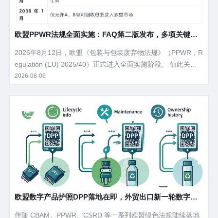
欧盟PPWR法规全面实施：FAQ第二版发布，多项关键问
题获官方澄清
2026年8月12日，欧盟《包装与包装废弃物法规》（PPWR，R
egulation (EU) 2025/40）正式进入全面实施阶段。 值此关键
节点，欧盟委员会于2026年7月31日发布了PPWR答疑文件（F
2026-08-06
AQ）第二版，在3月首版基础上新增了24项重要澄清，涉及执
法方式、标签追溯、包装定义、过境合规等企业最为关心的实
操问题。
欧盟数字产品护照DPP落地在即，外贸出口新一轮数字化
合规浪潮来袭
伴随 CBAM、PPWR、CSRD 等一系列欧盟绿色法规陆续落地