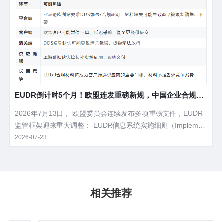
递箱、缓冲内衬、塑料膜全部纳入管控。
EUDR倒计时5个月！欧盟连发重磅新规，中国企业合规路
线图全解析
2026年7月13日， 欧盟委员会连续发布多项重磅文件，EUDR
监管框架迎来重大调整： EUDR信息系统实施细则（Implemen
ting Regulation）‍——对DDS（尽职调查声明）的提交、审
2026-07-23
核、放行机制进行了全面制度化。 EUDR附件I产品范围调整授
权法案——皮革、翻新轮胎、二手车木制品等被移出监管，产
品范围进一步明晰。 简化声明（Simplified Declaration）机制
——为欧盟境内小微企业减负，但供应国企业仍需完整准备。
相关推荐
对于向欧盟出口的中国企业而言，EUDR已不再是一份"未来文
件"，而是正在落地执行的现实规则。