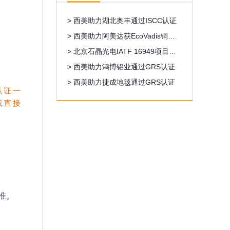
> 西美助力湖北奥丰通过ISCC认证
> 西美助力阿美达获EcoVadis铜牌6
8分，超出目标分数18
> 北京石晶光电IATF 16949项目启
动
> 西美助力鸿博铝业通过GRS认证
> 西美助力捷成地毯通过GRS认证
认证一
或直接
准。