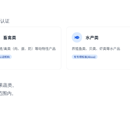
输认证
果蔬类。
范围内。