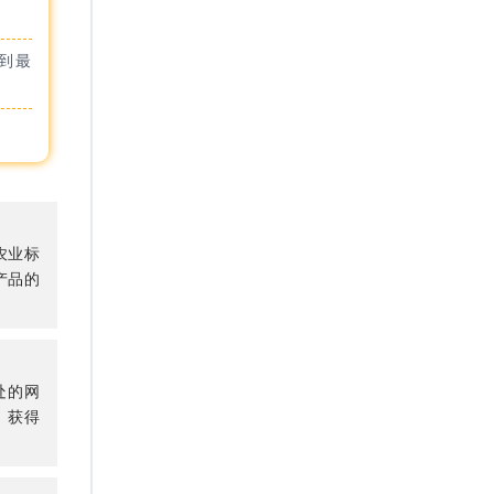
到最
农业标
产品的
处的网
 获得