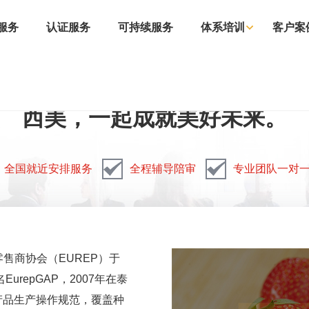
服务
认证服务
可持续服务
体系培训
客户案
西美，一起成就美好未来。
全国就近安排服务
全程辅导陪审
专业团队一对
零售商协会（EUREP）于
urepGAP，2007年在泰
产品生产操作规范，覆盖种