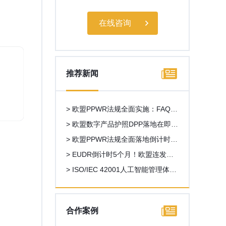
在线咨询
推荐新闻
> 欧盟PPWR法规全面实施：FAQ第
二版发布，多项关键问题获官方澄
> 欧盟数字产品护照DPP落地在即，
清
外贸出口新一轮数字化合规浪潮来
> 欧盟PPWR法规全面落地倒计时！
袭
外贸企业一站式合规操作指南
> EUDR倒计时5个月！欧盟连发重
磅新规，中国企业合规路线图全解
> ISO/IEC 42001人工智能管理体系
析
认证全解析，AI企业出海合规必备
资质
合作案例