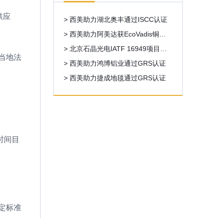
供应
> 西美助力湖北奥丰通过ISCC认证
> 西美助力阿美达获EcoVadis铜牌6
8分，超出目标分数18
> 北京石晶光电IATF 16949项目启
当地法
动
> 西美助力鸿博铝业通过GRS认证
> 西美助力捷成地毯通过GRS认证
时间目
定标准