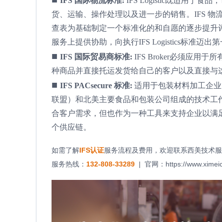
IFS 国际物流标准:
IFS Logistic既适
货、运输、操作处理以及进一步的销售。IFS 物流全球市场项目IFS
查表为基础制定一个标准化的和自愿的逐步提升评
服务上提供协助，向执行IFS Logistics标准迈出
■
IFS 国际贸易商标准:
IFS Broker必须
种商品并直接托运发货给自己的客户以及直接与
■
IFS PACsecure 标准:
适用于包装材料加工企业的审
联盟）和北美主要食品和包装公司组成的技术工作
合客户需求，但也作为一种工具来支持企业以满
个供应链。
如需了解
IFS
认证
服务流程及费用，欢迎联系西美技术服
服务热线：
132-808-33289
| 官网：
https://www.ximei