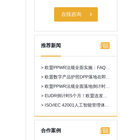
在线咨询
推荐新闻
> 欧盟PPWR法规全面实施：FAQ第
二版发布，多项关键问题获官方澄
> 欧盟数字产品护照DPP落地在即，
清
外贸出口新一轮数字化合规浪潮来
> 欧盟PPWR法规全面落地倒计时！
袭
外贸企业一站式合规操作指南
> EUDR倒计时5个月！欧盟连发重
磅新规，中国企业合规路线图全解
> ISO/IEC 42001人工智能管理体系
析
认证全解析，AI企业出海合规必备
资质
合作案例