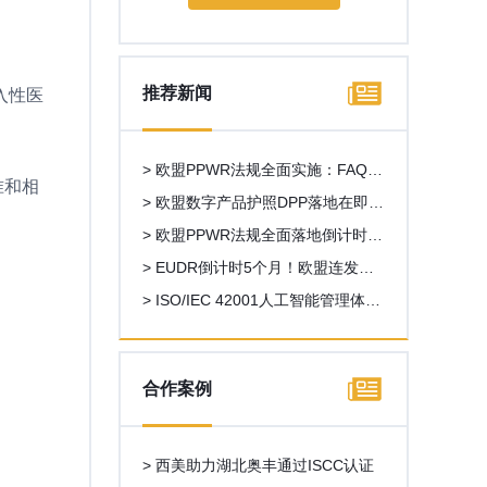
推荐新闻
入性医
> 欧盟PPWR法规全面实施：FAQ第
准和相
二版发布，多项关键问题获官方澄
> 欧盟数字产品护照DPP落地在即，
清
外贸出口新一轮数字化合规浪潮来
> 欧盟PPWR法规全面落地倒计时！
袭
外贸企业一站式合规操作指南
> EUDR倒计时5个月！欧盟连发重
磅新规，中国企业合规路线图全解
> ISO/IEC 42001人工智能管理体系
析
认证全解析，AI企业出海合规必备
资质
合作案例
> 西美助力湖北奥丰通过ISCC认证