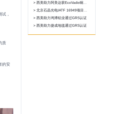
> 西美助力阿美达获EcoVadis铜牌6
8分，超出目标分数18
> 北京石晶光电IATF 16949项目启
测试，
动
> 西美助力鸿博铝业通过GRS认证
> 西美助力捷成地毯通过GRS认证
的质
者的安