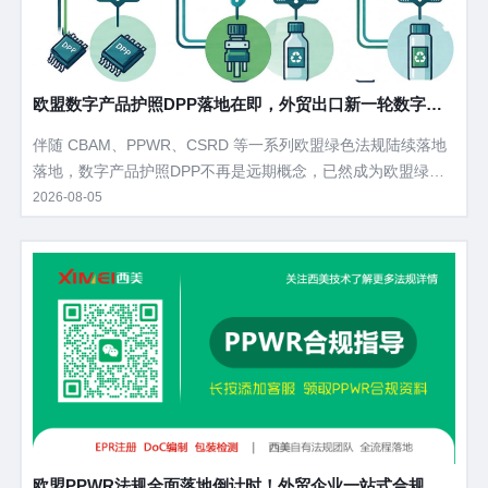
欧盟数字产品护照DPP落地在即，外贸出口新一轮数字化
合规浪潮来袭
伴随 CBAM、PPWR、CSRD 等一系列欧盟绿色法规陆续落地
落地，数字产品护照DPP不再是远期概念，已然成为欧盟绿色
贸易的底层基础工具。 从碳边境关税核算、包装合规溯源，到
2026-08-05
循环经济落地、企业 ESG 披露，DPP将串联起产品全生命周期
数据。当下大量外贸企业对DPP认知模糊，不清楚落地节点、
硬性要求与落地路径，本文拆解DPP核心定义、立法进度、管
控范围、企业刚需痛点以及落地筹备方案。
欧盟PPWR法规全面落地倒计时！外贸企业一站式合规操