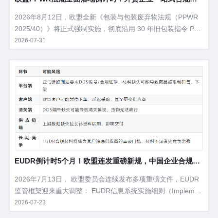
作指南
2026年8月12日，欧盟全新《包装与包装废弃物法规（PPWR
2025/40）》将正式强制实施，彻底沿用 30 年旧包装指令 PP
WD，覆盖所有出口欧盟的包装产品，违规最高处以企业年营业
2026-07-31
额 6% 罚款、货物直接下架清关受阻。 不管是工厂、跨境卖
家、外贸出口商，只要产品销往欧盟27 国，主包装、彩盒、快
递箱、缓冲内衬、塑料膜全部纳入管控。
EUDR倒计时5个月！欧盟连发重磅新规，中国企业合规路
线图全解析
2026年7月13日， 欧盟委员会连续发布多项重磅文件，EUDR
监管框架迎来重大调整： EUDR信息系统实施细则（Implemen
ting Regulation）‍——对DDS（尽职调查声明）的提交、审
2026-07-23
核、放行机制进行了全面制度化。 EUDR附件I产品范围调整授