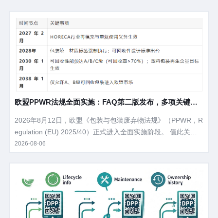
欧盟PPWR法规全面实施：FAQ第二版发布，多项关键问
题获官方澄清
2026年8月12日，欧盟《包装与包装废弃物法规》（PPWR，R
egulation (EU) 2025/40）正式进入全面实施阶段。 值此关键
节点，欧盟委员会于2026年7月31日发布了PPWR答疑文件（F
2026-08-06
AQ）第二版，在3月首版基础上新增了24项重要澄清，涉及执
法方式、标签追溯、包装定义、过境合规等企业最为关心的实
操问题。