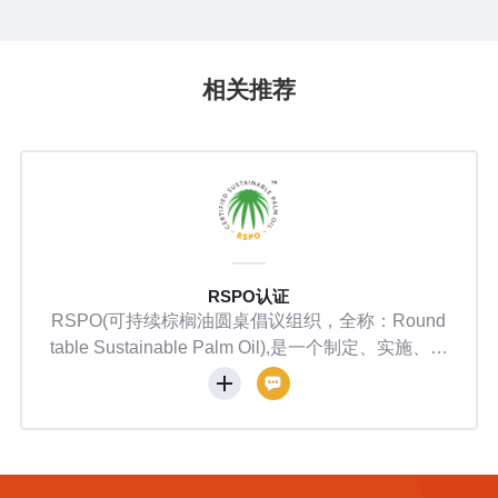
权法案——皮革、翻新轮胎、二手车木制品等被移出监管，产
品范围进一步明晰。 简化声明（Simplified Declaration）机制
——为欧盟境内小微企业减负，但供应国企业仍需完整准备。
相关推荐
对于向欧盟出口的中国企业而言，EUDR已不再是一份"未来文
件"，而是正在落地执行的现实规则。
RSPO认证
Glob
油圆桌倡议组织，全称：Round
GlobalGAP（全球
le Palm Oil),是一个制定、实施、监
协会（EUREP）于1
榈油全球标准的非营利机构，致
生产标准，原名Eurep
榈油产品的生产、采购、融资和
会正式更名。其核心是
行业的可持续发展；自2004年
范，覆盖种植、养殖、
圆桌倡议组织（RSPO)与全球
通过第三方认证确保产
合作，致力于棕榈油行业的可持
性。截至2019年，认证