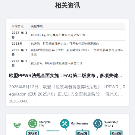
相关资讯
欧盟PPWR法规全面实施：FAQ第二版发布，多项关键问
题获官方澄清
2026年8月12日，欧盟《包装与包装废弃物法规》（PPWR，R
egulation (EU) 2025/40）正式进入全面实施阶段。 值此关键
节点，欧盟委员会于2026年7月31日发布了PPWR答疑文件（F
2026-08-06
AQ）第二版，在3月首版基础上新增了24项重要澄清，涉及执
法方式、标签追溯、包装定义、过境合规等企业最为关心的实
操问题。