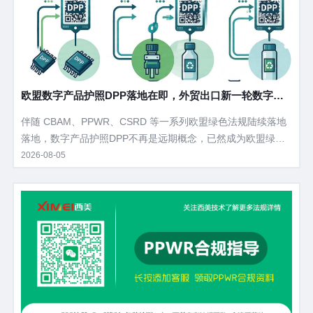
欧盟数字产品护照DPP落地在即，外贸出口新一轮数字化
合规浪潮来袭
伴随 CBAM、PPWR、CSRD 等一系列欧盟绿色法规陆续落地
落地，数字产品护照DPP不再是远期概念，已然成为欧盟绿色
贸易的底层基础工具。 从碳边境关税核算、包装合规溯源，到
2026-08-05
循环经济落地、企业 ESG 披露，DPP将串联起产品全生命周期
数据。当下大量外贸企业对DPP认知模糊，不清楚落地节点、
硬性要求与落地路径，本文拆解DPP核心定义、立法进度、管
控范围、企业刚需痛点以及落地筹备方案。