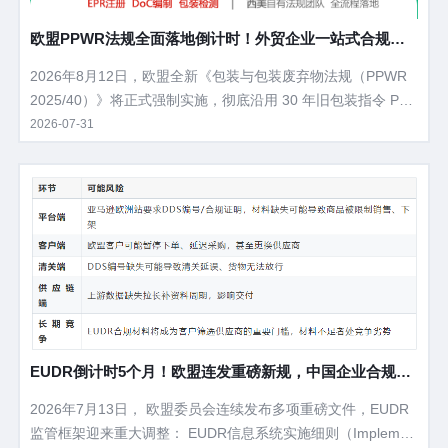
欧盟PPWR法规全面落地倒计时！外贸企业一站式合规操
作指南
2026年8月12日，欧盟全新《包装与包装废弃物法规（PPWR
2025/40）》将正式强制实施，彻底沿用 30 年旧包装指令 PP
WD，覆盖所有出口欧盟的包装产品，违规最高处以企业年营业
2026-07-31
额 6% 罚款、货物直接下架清关受阻。 不管是工厂、跨境卖
家、外贸出口商，只要产品销往欧盟27 国，主包装、彩盒、快
递箱、缓冲内衬、塑料膜全部纳入管控。
EUDR倒计时5个月！欧盟连发重磅新规，中国企业合规路
线图全解析
2026年7月13日， 欧盟委员会连续发布多项重磅文件，EUDR
监管框架迎来重大调整： EUDR信息系统实施细则（Implemen