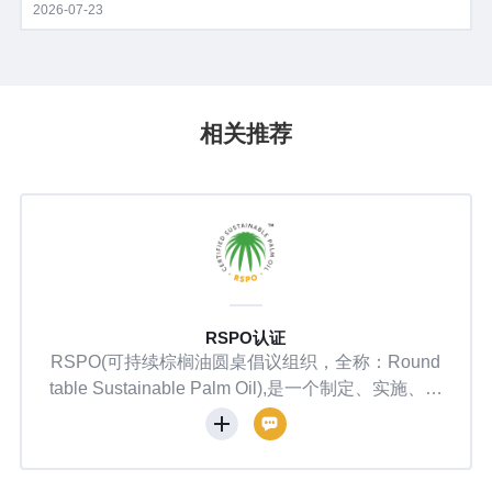
ting Regulation）‍——对DDS（尽职调查声明）的提交、审
2026-07-23
核、放行机制进行了全面制度化。 EUDR附件I产品范围调整授
权法案——皮革、翻新轮胎、二手车木制品等被移出监管，产
品范围进一步明晰。 简化声明（Simplified Declaration）机制
——为欧盟境内小微企业减负，但供应国企业仍需完整准备。
相关推荐
对于向欧盟出口的中国企业而言，EUDR已不再是一份"未来文
件"，而是正在落地执行的现实规则。
Global GAP认证
，全称：Round
GlobalGAP（全球良好农业规范
l),是一个制定、实施、监
协会（EUREP）于1997年发起制
的非营利机构，致
生产标准，原名EurepGAP，200
产、采购、融资和
会正式更名。其核心是建立初级农
发展；自2004年
范，覆盖种植、养殖、采收、加工