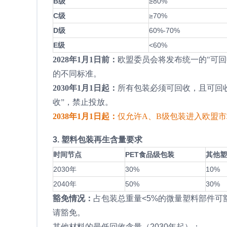
B级
≥80%
C级
≥70%
D级
60%-70%
E级
<60%
2028年1月1日前：
欧盟委员会将发布统一的"可回收设计指南
的不同标准。
2030年1月1日起：
所有包装必须可回收，且可回收
收”，禁止投放。
2038年1月1日起：
仅允许A、B级包装进入欧盟
3. 塑料包装再生含量要求
时间节点
PET食品级包装
其他塑
2030年
30%
10%
2040年
50%
30%
豁免情况：
占包装总重量<5%的微量塑料部件
请豁免。
其他材料的最低回收含量（2030年起）：