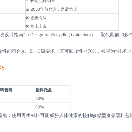
✅ 长期允许销售
⚠️ 2038年前允许，之后禁止
❌ 逐步淘汰
❌ 禁止上市
"（Design for Recycling Guidelines），取代此前20
性能符合A、B、C级要求；若可回收性＜70%，被视为“技术
市场。
料包装
塑料托盘
30%
60%
可豁免；使用再生材料可能威胁人体健康的接触敏感型食品塑料包