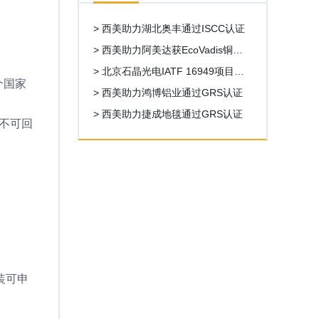
> 西美助力湖北奥丰通过ISCC认证
> 西美助力阿美达获EcoVadis铜牌6
8分，超出目标分数18
> 北京石晶光电IATF 16949项目启
多个国家
动
> 西美助力鸿博铝业通过GRS认证
> 西美助力捷成地毯通过GRS认证
上不可回
装可申