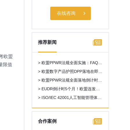
在线咨询
推荐新闻
考欧盟
> 欧盟PPWR法规全面实施：FAQ第
量限值
二版发布，多项关键问题获官方澄
> 欧盟数字产品护照DPP落地在即，
清
外贸出口新一轮数字化合规浪潮来
> 欧盟PPWR法规全面落地倒计时！
袭
外贸企业一站式合规操作指南
> EUDR倒计时5个月！欧盟连发重
磅新规，中国企业合规路线图全解
> ISO/IEC 42001人工智能管理体系
析
认证全解析，AI企业出海合规必备
资质
合作案例