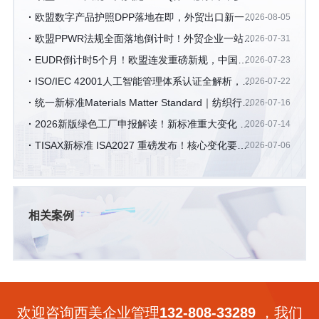
关键问题获官方澄清
欧盟数字产品护照DPP落地在即，外贸出口新一轮
2026-08-05
数字化合规浪潮来袭
欧盟PPWR法规全面落地倒计时！外贸企业一站式
2026-07-31
合规操作指南
EUDR倒计时5个月！欧盟连发重磅新规，中国企
2026-07-23
业合规路线图全解析
ISO/IEC 42001人工智能管理体系认证全解析，AI
2026-07-22
企业出海合规必备资质
统一新标准Materials Matter Standard｜纺织行业
2026-07-16
可持续认证新纪元的开启
2026新版绿色工厂申报解读！新标准重大变化 +
2026-07-14
硬性评审要求拆解
TISAX新标准 ISA2027 重磅发布！核心变化要点
2026-07-06
及深度解析
相关案例
欢迎咨询西美企业管理
132-808-33289
，我们