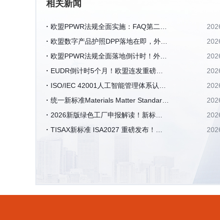
相关新闻
欧盟PPWR法规全面实施：FAQ第二版
202
发布，多项关键问题获官方澄清
欧盟数字产品护照DPP落地在即，外贸
202
出口新一轮数字化合规浪潮来袭
欧盟PPWR法规全面落地倒计时！外贸
202
企业一站式合规操作指南
EUDR倒计时5个月！欧盟连发重磅新
202
规，中国企业合规路线图全解析
ISO/IEC 42001人工智能管理体系认证
202
全解析，AI企业出海合规必备资质
统一新标准Materials Matter Standard
202
｜纺织行业可持续认证新纪元的开启
2026新版绿色工厂申报解读！新标准
202
重大变化 + 硬性评审要求拆解
TISAX新标准 ISA2027 重磅发布！核
202
心变化要点及深度解析