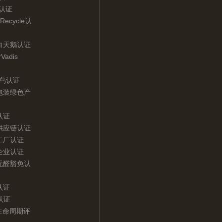
C认证
Recycle认
白天鹅认证
Vadis
翠鸟认证
包装绿色产
认证
供应链认证
工厂认证
企业认证
F无醛豁免认
认证
认证
A生命周期评