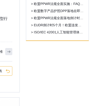
> 欧盟PPWR法规全面实施：FAQ第
二版发布，多项关键问题获官方澄
> 欧盟数字产品护照DPP落地在即，
清
外贸出口新一轮数字化合规浪潮来
> 欧盟PPWR法规全面落地倒计时！
型行
袭
外贸企业一站式合规操作指南
> EUDR倒计时5个月！欧盟连发重
磅新规，中国企业合规路线图全解
> ISO/IEC 42001人工智能管理体系
析
认证全解析，AI企业出海合规必备
资质
标准
表