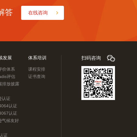
解答
在线咨询
续发展
体系培训
扫码咨询
G评价体系
课程安排
adis评估
证书查询
P碳排放披露
迹认证
14064认证
14067认证
逊气候友好
C认证